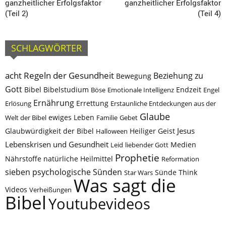
ganzheitlicher Erfolgsfaktor
ganzheitlicher Erfolgsfaktor
(Teil 2)
(Teil 4)
SCHLAGWÖRTER
acht Regeln der Gesundheit
Beziehung zu
Bewegung
Gott
Bibel
Bibelstudium
Böse
Emotionale Intelligenz
Endzeit
Engel
Ernährung
Errettung
Erlösung
Erstaunliche Entdeckungen aus der
Glaube
Welt der Bibel
ewiges Leben
Familie
Gebet
Jesus
Glaubwürdigkeit der Bibel
Halloween
Heiliger Geist
Lebenskrisen und Gesundheit
Leid
liebender Gott
Medien
Prophetie
Nährstoffe
natürliche Heilmittel
Reformation
sieben psychologische Sünden
Think
Star Wars
Sünde
Was sagt die
Videos
Verheißungen
Bibel
Youtubevideos