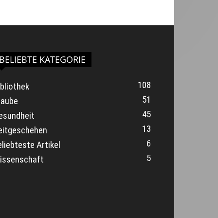
BELIEBTE KATEGORIE
108
ibliothek
51
laube
45
esundheit
13
eitgeschehen
6
eliebteste Artikel
5
issenschaft