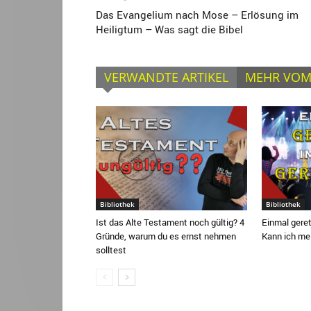
Das Evangelium nach Mose – Erlösung im
Heiligtum – Was sagt die Bibel
VERWANDTE ARTIKEL
MEHR VOM
Bibliothek
Bibliothek
Ist das Alte Testament noch gültig? 4
Einmal gere
Gründe, warum du es ernst nehmen
Kann ich mei
solltest