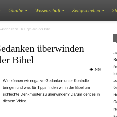
Glaube
Wissenschaft
Zeitgeschehen
S
inden kann – 6 Tipps aus der Bibel
Gedanken überwinden
a
der Bibel
B
Em
5420
E
au
Wie können wir negative Gedanken unter Kontrolle
G
bringen und was für Tipps finden wir in der Bibel um
schlechte Denkmuster zu überwinden? Darum geht es in
He
diesem Video.
G
N
Re