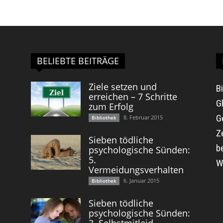
BELIEBTE BEITRÄGE
Ziele setzen und
B
erreichen – 7 Schritte
G
zum Erfolg
G
8. Februar 2015
Bibliothek
Z
Sieben tödliche
b
psychologische Sünden:
5.
W
Vermeidungsverhalten
6. Januar 2015
Bibliothek
Sieben tödliche
psychologische Sünden:
3. Selbstmitleid