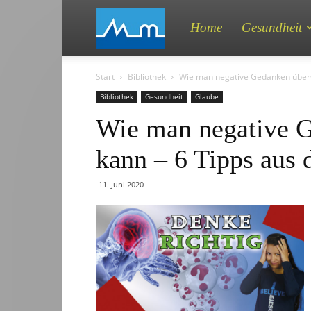
MEMENTO
Home
Gesundheit
Start
Bibliothek
Wie man negative Gedanken überw
MEDIEN
Bibliothek
Gesundheit
Glaube
Wie man negative 
kann – 6 Tipps aus 
11. Juni 2020