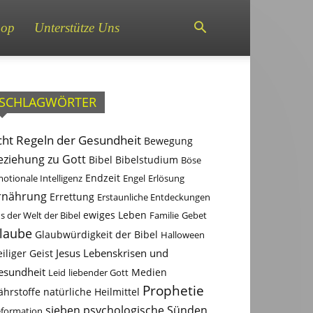
hop
Unterstütze Uns
SCHLAGWÖRTER
cht Regeln der Gesundheit
Bewegung
eziehung zu Gott
Bibel
Bibelstudium
Böse
otionale Intelligenz
Endzeit
Engel
Erlösung
rnährung
Errettung
Erstaunliche Entdeckungen
s der Welt der Bibel
ewiges Leben
Familie
Gebet
laube
Glaubwürdigkeit der Bibel
Halloween
Jesus
Lebenskrisen und
iliger Geist
esundheit
Leid
liebender Gott
Medien
Prophetie
ährstoffe
natürliche Heilmittel
sieben psychologische Sünden
formation