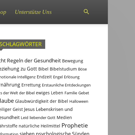
hop
Unterstütze Uns
SCHLAGWÖRTER
cht Regeln der Gesundheit
Bewegung
eziehung zu Gott
Bibel
Bibelstudium
Böse
otionale Intelligenz
Endzeit
Engel
Erlösung
rnährung
Errettung
Erstaunliche Entdeckungen
s der Welt der Bibel
ewiges Leben
Familie
Gebet
laube
Glaubwürdigkeit der Bibel
Halloween
Jesus
Lebenskrisen und
iliger Geist
esundheit
Leid
liebender Gott
Medien
Prophetie
ährstoffe
natürliche Heilmittel
sieben psychologische Sünden
formation