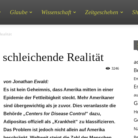
Glaube
Wissenschaft
Zeitgeschehen
S
Realität
e schleichende Realität
a
3246
B
Em
von Jonathan Ewald:
E
Es ist kein Geheimnis, dass Amerika mitten in einer
au
Epidemie der Fettleibigkeit steckt. Mehr Amerikaner
G
sind übergewichtig als je zuvor. Dies veranlasste die
He
Behörde „
Centers for Disease Control“
dazu,
G
Adipositas offiziell als „Krankheit“ zu klassifizieren.
N
Das Problem ist jedoch nicht allein auf Amerika
Re
beschränkt. Weltweit steigt die Zahl der Menschen