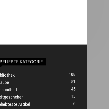
BELIEBTE KATEGORIE
108
ibliothek
51
laube
45
esundheit
13
eitgeschehen
6
eliebteste Artikel