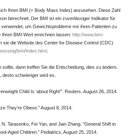
, sich Ihren BMI (= Body Mass Index) anzusehen. Diese Zahl
n berechnet. Der BMI ist ein zuverlässiger Indikator für
en verwendet, um Gewichtsprobleme mir ihren Patienten zu
e Ihren BMI-Wert errechnen lassen:
http://www.bmi-
 sie die Website des Center for Disease Control (CDC)
ssessing/bmi/Index.html
.
sollte, dann treffen Sie die Entscheidung, dies zu ändern.
 desto schwieriger wird es.
rweight Child Is ‘about Right’”. Reuters. August 26, 2014.
ize They‘re Obese.” August 8, 2014.
N. Tarasenko, Fei Yan, and Jian Zhang. “General Shift in
ol-Aged Children.” Pediatrics, August 25, 2014.