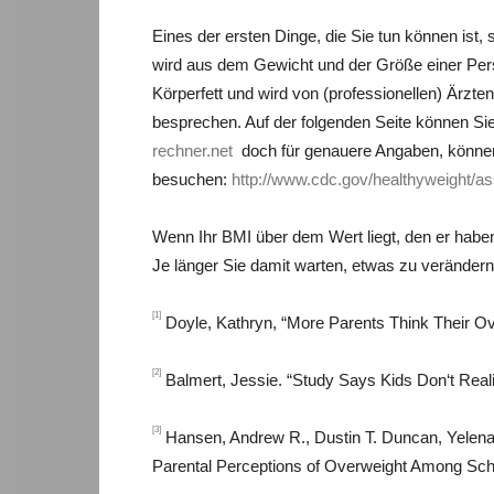
Eines der ersten Dinge, die Sie tun können ist
wird aus dem Gewicht und der Größe einer Perso
Körperfett und wird von (professionellen) Ärzt
besprechen. Auf der folgenden Seite können Si
rechner.net
doch für genauere Angaben, können
besuchen:
http://www.cdc.gov/healthyweight/a
Wenn Ihr BMI über dem Wert liegt, den er haben 
Je länger Sie damit warten, etwas zu verändern,
[1]
Doyle, Kathryn, “More Parents Think Their Ove
[2]
Balmert, Jessie. “Study Says Kids Don‘t Real
[3]
Hansen, Andrew R., Dustin T. Duncan, Yelena 
Parental Perceptions of Overweight Among Scho