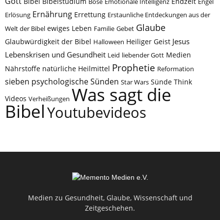
Gott
Bibel
Bibelstudium
Böse
Emotionale Intelligenz
Endzeit
Engel
Ernährung
Errettung
Erlösung
Erstaunliche Entdeckungen aus der
Glaube
Welt der Bibel
ewiges Leben
Familie
Gebet
Jesus
Glaubwürdigkeit der Bibel
Halloween
Heiliger Geist
Lebenskrisen und Gesundheit
Leid
liebender Gott
Medien
Prophetie
Nährstoffe
natürliche Heilmittel
Reformation
sieben psychologische Sünden
Think
Star Wars
Sünde
Was sagt die
Videos
Verheißungen
Bibel
Youtubevideos
Medien zu Gesundheit, Glaube, Wissenschaft und
Zeitgeschehen.